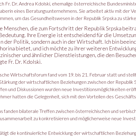
h Fr. Dr. Andrea Kdolski, ehemalige österreichische Bundesminist
haberin eines Beratungsunternehmens. Sie arbeitet aktiv mit der V
ammen, um das Gesundheitswesen in der Republik Srpska zu stärke
nge Menschen, die zum Fortschritt der Republik Srpska beit
 Bedeutung. Ihre Energie ist entscheidend für die Umsetz
 in der Politik, sondern auch in der Wirtschaft. Ich bin beei
horina bietet, und ich möchte zu ihrer weiteren Entwicklun
izinischer und ähnlicher Dienstleistungen, die den Besuche
te Fr. Dr. Kdolski.
che Wirtschaftsforum fand vom 19. bis 21. Februar statt und stell
Stärkung der wirtschaftlichen Beziehungen zwischen der Republik 
ffen und Diskussionen wurden neue Investitionsmöglichkeiten eröff
hmer hatten die Gelegenheit, sich mit den Vorteilen des Geschäfts
s fanden bilaterale Treffen zwischen österreichischen und serbis
 Zusammenarbeit zu konkretisieren und möglicherweise neue Invest
tigt die kontinuierliche Entwicklung der wirtschaftlichen Beziehu