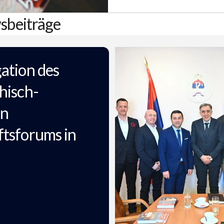
sbeiträge
ation des
hisch-
en
ftsforums in