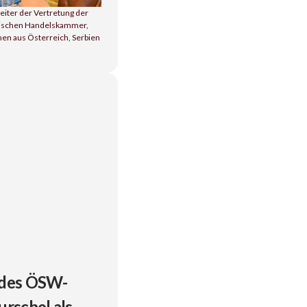
eiter der Vertretung der
rbischen Handelskammer,
n aus Österreich, Serbien
 des ÖSW-
rschel als