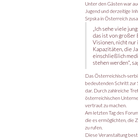
Unter den Gästen war auc
Jugend und derzeitige In
Srpska in Österreich zus
„Ich sehe viele ju
das ist von großer
Visionen, nicht nur
Kapazitäten, die Ja
einschließlich med
stehen werden", sag
Das Österreichisch-serbis
bedeutenden Schritt zur 
dar. Durch zahlreiche Tre
österreichischen Unterne
vertraut zu machen.
Am letzten Tag des Forum
die es ermöglichten, die
zu rufen.
Diese Veranstaltung bestä