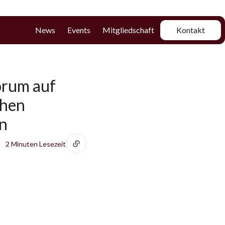
News
Events
Mitgliedschaft
Kontakt
orum auf
chen
n
2 Minuten Lesezeit