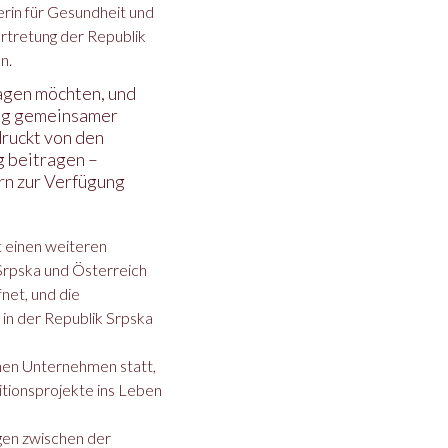
erin für Gesundheit und
ertretung der Republik
n.
ragen möchten, und
ung gemeinsamer
ndruckt von den
g beitragen –
rn zur Verfügung
t einen weiteren
Srpska und Österreich
net, und die
 in der Republik Srpska
chen Unternehmen statt,
itionsprojekte ins Leben
ngen zwischen der