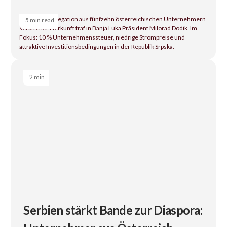
Eine ÖSW-Delegation aus fünfzehn österreichischen Unternehmern
5 min read
serbischer Herkunft traf in Banja Luka Präsident Milorad Dodik. Im
Fokus: 10 % Unternehmenssteuer, niedrige Strompreise und
attraktive Investitionsbedingungen in der Republik Srpska.
2 min
Serbien stärkt Bande zur Diaspora: