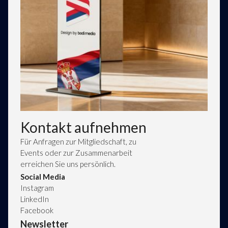
Seiten
Sparten
Kontakt aufnehmen
Home
Events
Sparten
Über uns
Für Anfragen zur Mitgliedschaft, zu
Licenses
Über Serbien
Events oder zur Zusammenarbeit
erreichen Sie uns persönlich.
Social Media
Instagram
LinkedIn
Facebook
Newsletter